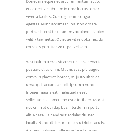
Donec in neque nec arcu fermentum auctor
et ac orci. Vestibulum in urna luctus tortor
viverra facilisis. Cras dignissim congue
egestas. Nunc accumsan, nisi non ornare
porta, nisl erat tincidunt mi, ac blandit sapien
velit vitae metus. Quisque vitae dolor nec dui
convallis porttitor volutpat vel sem.
Vestibulum a eros sit amet tellus venenatis
posuere et ac enim. Mauris suscipit, augue
convallis placerat laoreet, mi justo ultricies
urna, quis accumsan felis ipsum a nunc.
Integer magna est, malesuada eget
sollicitudin sit amet, molestie id libero. Morbi
nec enim et dui dapibus interdum in porta
elit. Phasellus hendrerit sodales dui nec
iaculis. Nunc ultrices mi id felis ultricies iaculis.
Aliquam pulvinar nulla eu ante adipiscing