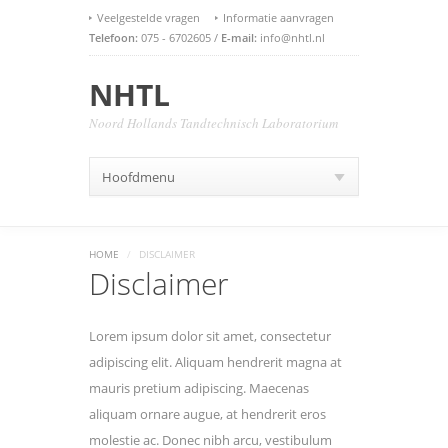
Veelgestelde vragen
Informatie aanvragen
Telefoon:
075 - 6702605 /
E-mail:
info@nhtl.nl
NHTL
Noord Hollands Tandtechnisch Laboratorium
Hoofdmenu
HOME
/
DISCLAIMER
Disclaimer
Lorem ipsum dolor sit amet, consectetur
adipiscing elit. Aliquam hendrerit magna at
mauris pretium adipiscing. Maecenas
aliquam ornare augue, at hendrerit eros
molestie ac. Donec nibh arcu, vestibulum