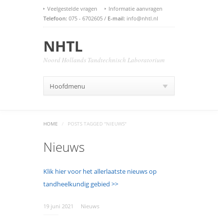
Veelgestelde vragen
Informatie aanvragen
Telefoon:
075 - 6702605 /
E-mail:
info@nhtl.nl
NHTL
Noord Hollands Tandtechnisch Laboratorium
Hoofdmenu
HOME
/
POSTS TAGGED "NIEUWS"
Nieuws
Klik hier voor het allerlaatste nieuws op
tandheelkundig gebied >>
19 juni 2021
Nieuws